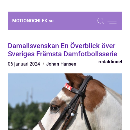
MOTIONOCHLEK.
se
Damallsvenskan En Överblick över
Sveriges Främsta Damfotbollsserie
redaktionel
06 januari 2024
Johan Hansen