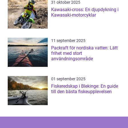
31 oktober 2025
Kawasaki-cross: En djupdykning i
Kawasaki-motorcyklar
11 september 2025
Packraft för nordiska vatten: Lätt
frihet med stort
användningsområde
01 september 2025
Fiskeredskap i Blekinge: En guide
till den bästa fiskeupplevelsen