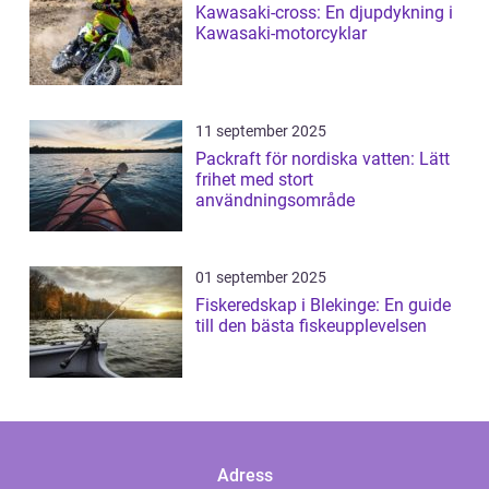
Kawasaki-cross: En djupdykning i
Kawasaki-motorcyklar
11 september 2025
Packraft för nordiska vatten: Lätt
frihet med stort
användningsområde
01 september 2025
Fiskeredskap i Blekinge: En guide
till den bästa fiskeupplevelsen
Adress