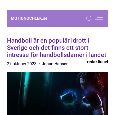
MOTIONOCHLEK.
se
Handboll är en populär idrott i
Sverige och det finns ett stort
intresse för handbollsdamer i landet
redaktionel
27 oktober 2023
Johan Hansen