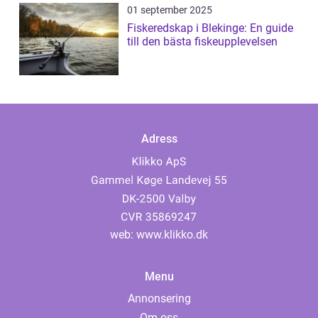
01 september 2025
Fiskeredskap i Blekinge: En guide
till den bästa fiskeupplevelsen
Adress
web:
www.klikko.dk
Menu
Annonsering
Om oss