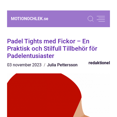
MOTIONOCHLEK.
se
Padel Tights med Fickor – En
Praktisk och Stilfull Tillbehör för
Padelentusiaster
redaktionel
03 november 2023
Julia Pettersson