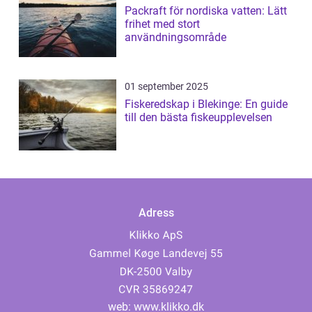
Packraft för nordiska vatten: Lätt
frihet med stort
användningsområde
01 september 2025
Fiskeredskap i Blekinge: En guide
till den bästa fiskeupplevelsen
Adress
web:
www.klikko.dk