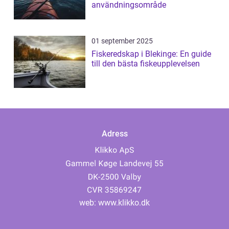
användningsområde
01 september 2025
Fiskeredskap i Blekinge: En guide
till den bästa fiskeupplevelsen
Adress
web:
www.klikko.dk