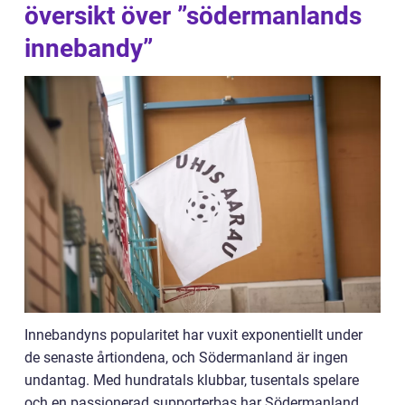
översikt över ”södermanlands
innebandy”
Innebandyns popularitet har vuxit exponentiellt under
de senaste årtiondena, och Södermanland är ingen
undantag. Med hundratals klubbar, tusentals spelare
och en passionerad supporterbas har Södermanland