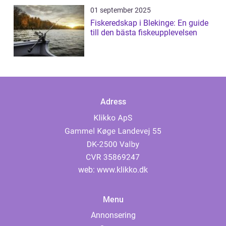
01 september 2025
Fiskeredskap i Blekinge: En guide
till den bästa fiskeupplevelsen
Adress
web:
www.klikko.dk
Menu
Annonsering