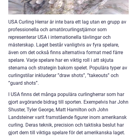
USA Curling Herrar är inte bara ett lag utan en grupp av
professionella och amatörcurlingstjärnor som
representerar USA i internationella tävlingar och
mästerskap. Laget består vanligtvis av fyra spelare,
även om det också finns alternativa format med färre
spelare. Varje spelare har en viktig roll i att skjuta
stenarna och strategin bakom spelet. Populära typer av
curlingstilar inkluderar ”draw shots”, ”takeouts” och
”guard shots”.
I USA finns det många populära curlingherrar som har
gjort avgörande bidrag till sporten. Exempelvis har John
Shuster, Tyler George, Matt Hamilton och John
Landsteiner varit framstående figurer inom amerikansk
curling. Deras teknik, precision och taktiska beslut har
gjort dem till viktiga spelare för det amerikanska laget.