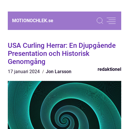
MOTIONOCHLEK.
se
USA Curling Herrar: En Djupgående
Presentation och Historisk
Genomgång
redaktionel
17 januari 2024
Jon Larsson