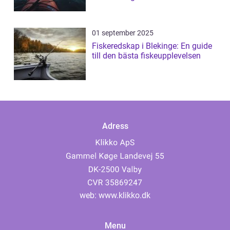
01 september 2025
Fiskeredskap i Blekinge: En guide
till den bästa fiskeupplevelsen
Adress
web:
www.klikko.dk
Menu